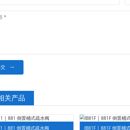
提交

相关产品
81 | 881 倒置桶式疏水阀
IB81F | 881F 倒置