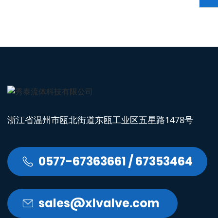
浙江省温州市瓯北街道东瓯工业区五星路1478号
0577-67363661 / 67353464

sales@xlvalve.com
