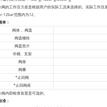
疏水阀的工作压力差是根据用户的实际工况来选择的。实际工作压差必
bar-12bar范围内为12。
清单：
阀体， 阀盖
阀盖螺栓
阀盖垫片
吊桶、支架
阀座
阀瓣
*止回阀
*止回阀座
疏水阀内部检查装置是可选的。
标准：