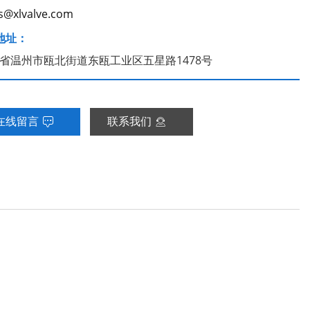
s@xlvalve.com
地址：
省温州市瓯北街道东瓯工业区五星路1478号
在线留言
联系我们

