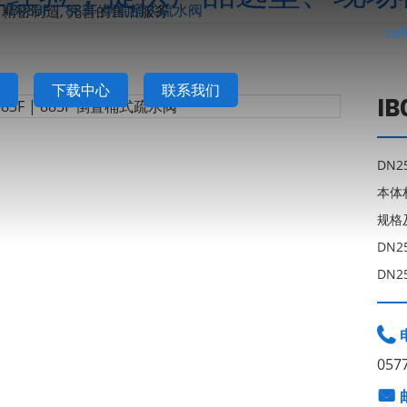
IB083F | 883F 倒置桶式疏水阀
sa
下载中心
联系我们
I
DN2
本体
规格
DN2
DN2

057
