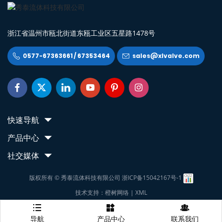
浙江省温州市瓯北街道东瓯工业区五星路1478号
0577-67363661 / 67353464
sales@xlvalve.com








快速导航
产品中心
社交媒体
版权所有 © 秀泰流体科技有限公司
浙ICP备15042167号-1
技术支持：橙树网络
|
XML



导航
产品中心
联系我们