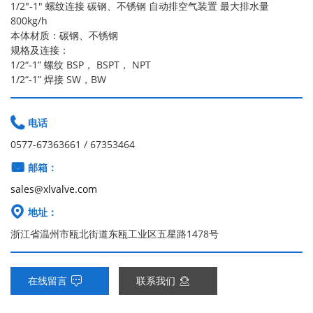
1/2"-1" 螺纹连接 碳钢、不锈钢 自动排空气装置 最大排水量
800kg/h
本体材质：碳钢、不锈钢
规格及连接：
1/2“-1” 螺纹 BSP， BSPT， NPT
1/2“-1” 焊接 SW，BW

电话
0577-67363661 / 67353464

邮箱：
sales@xlvalve.com

地址：
浙江省温州市瓯北街道东瓯工业区五星路1478号
在线留言
联系我们

